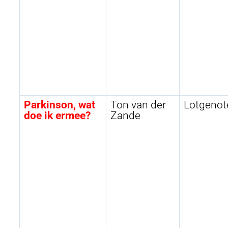
Parkinson, wat
Ton van der
Lotgenot
doe ik ermee?
Zande