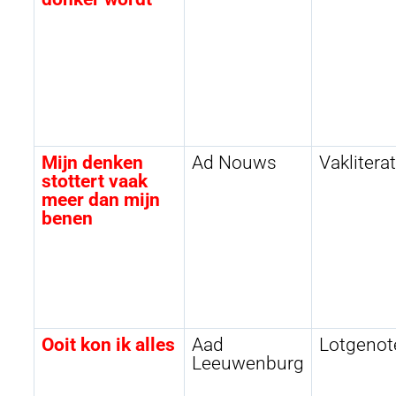
Mijn denken
Ad Nouws
Vaklitera
stottert vaak
meer dan mijn
benen
Ooit kon ik alles
Aad
Lotgenot
Leeuwenburg