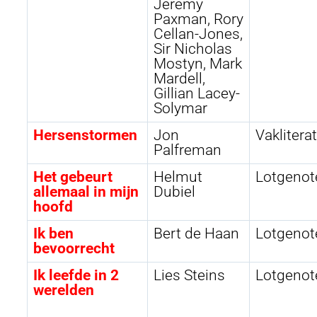
Jeremy
Paxman, Rory
Cellan-Jones,
Sir Nicholas
Mostyn, Mark
Mardell,
Gillian Lacey-
Solymar
Hersenstormen
Jon
Vaklitera
Palfreman
Het gebeurt
Helmut
Lotgenot
allemaal in mijn
Dubiel
hoofd
Ik ben
Bert de Haan
Lotgenot
bevoorrecht
Ik leefde in 2
Lies Steins
Lotgenot
werelden