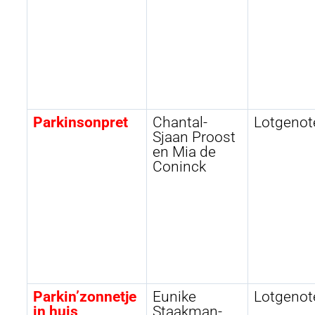
Parkinsonpret
Chantal-
Lotgenot
Sjaan Proost
en Mia de
Coninck
Parkin’zonnetje
Eunike
Lotgenot
in huis
Staakman-