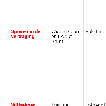
Spieren in de
Wiebe Braam
Vaklitera
vertraging
en Ewout
Brunt
Wij hebben
Martine
Lotgenot