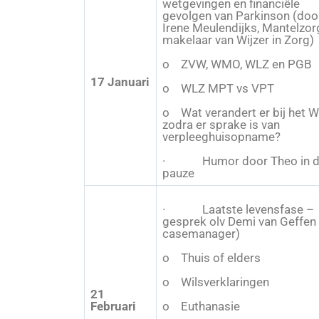
wetgevingen en financiële
gevolgen van Parkinson (doo
Irene Meulendijks, Mantelzor
makelaar van Wijzer in Zorg)
o ZVW, WMO, WLZ en PGB
17 Januari
o WLZ MPT vs VPT
o Wat verandert er bij het 
zodra er sprake is van
verpleeghuisopname?
· Humor door Theo in d
pauze
· Laatste levensfase –
gesprek olv Demi van Geffen
casemanager)
o Thuis of elders
o Wilsverklaringen
21
Februari
o Euthanasie