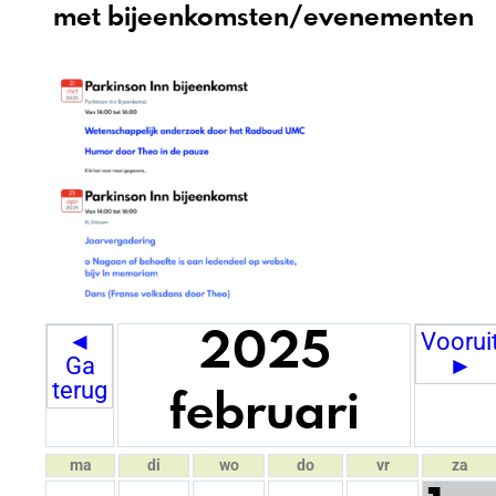
met bijeenkomsten/evenementen
◄
Voorui
2025
Ga
►
terug
februari
ma
di
wo
do
vr
za